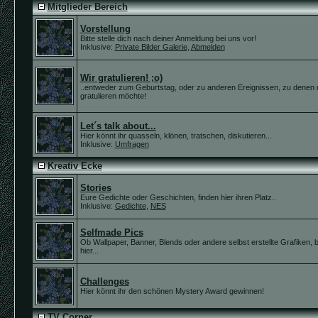
Mitglieder Bereich
Vorstellung
Bitte stelle dich nach deiner Anmeldung bei uns vor!
Inklusive:
Private Bilder Galerie
,
Abmelden
Wir gratulieren! ;o)
..entweder zum Geburtstag, oder zu anderen Ereignissen, zu denen
gratulieren möchte!
Let´s talk about...
Hier könnt ihr quasseln, klönen, tratschen, diskutieren...
Inklusive:
Umfragen
Kreativ Ecke
Stories
Eure Gedichte oder Geschichten, finden hier ihren Platz..
Inklusive:
Gedichte
,
NES
Selfmade Pics
Ob Wallpaper, Banner, Blends oder andere selbst erstellte Grafiken, bi
hier...
Challenges
Hier könnt ihr den schönen Mystery Award gewinnen!
TV Corner