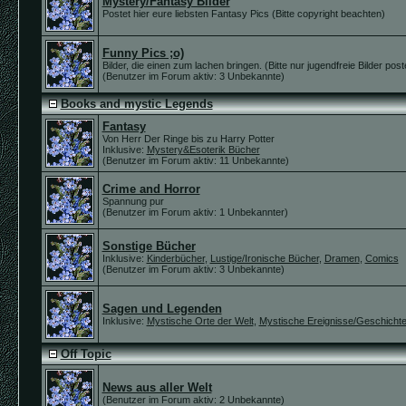
Mystery/Fantasy Bilder
Postet hier eure liebsten Fantasy Pics (Bitte copyright beachten)
Funny Pics ;o)
Bilder, die einen zum lachen bringen. (Bitte nur jugendfreie Bilder post
(Benutzer im Forum aktiv: 3 Unbekannte)
Books and mystic Legends
Fantasy
Von Herr Der Ringe bis zu Harry Potter
Inklusive:
Mystery&Esoterik Bücher
(Benutzer im Forum aktiv: 11 Unbekannte)
Crime and Horror
Spannung pur
(Benutzer im Forum aktiv: 1 Unbekannter)
Sonstige Bücher
Inklusive:
Kinderbücher
,
Lustige/Ironische Bücher
,
Dramen
,
Comics
(Benutzer im Forum aktiv: 3 Unbekannte)
Sagen und Legenden
Inklusive:
Mystische Orte der Welt
,
Mystische Ereignisse/Geschicht
Off Topic
News aus aller Welt
(Benutzer im Forum aktiv: 2 Unbekannte)