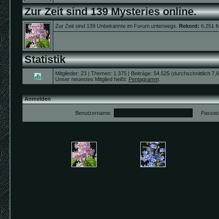
Zur Zeit sind 139 Mysteries online.
Zur Zeit sind 139 Unbekannte im Forum unterwegs.
Rekord:
6.251 M
Statistik
Mitglieder: 23 | Themen: 1.375 | Beiträge: 54.525 (durchschnittlich 7,
Unser neuestes Mitglied heißt:
Pentagramm
.
Anmelden
Benutzername:
Passwor
neue Beiträge
keine neuen Beiträ