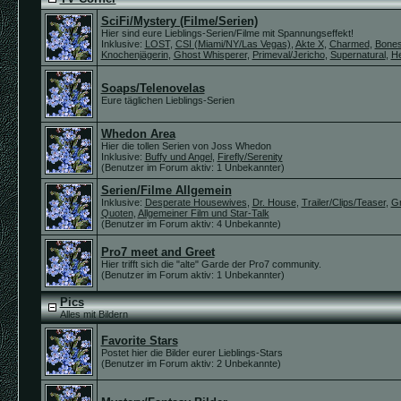
SciFi/Mystery (Filme/Serien)
Hier sind eure Lieblings-Serien/Filme mit Spannungseffekt!
Inklusive:
LOST
,
CSI (Miami/NY/Las Vegas)
,
Akte X
,
Charmed
,
Bones
Knochenjägerin
,
Ghost Whisperer
,
Primeval/Jericho
,
Supernatural
,
H
Soaps/Telenovelas
Eure täglichen Lieblings-Serien
Whedon Area
Hier die tollen Serien von Joss Whedon
Inklusive:
Buffy und Angel
,
Firefly/Serenity
(Benutzer im Forum aktiv: 1 Unbekannter)
Serien/Filme Allgemein
Inklusive:
Desperate Housewives
,
Dr. House
,
Trailer/Clips/Teaser
,
Gr
Quoten
,
Allgemeiner Film und Star-Talk
(Benutzer im Forum aktiv: 4 Unbekannte)
Pro7 meet and Greet
Hier trifft sich die "alte" Garde der Pro7 community.
(Benutzer im Forum aktiv: 1 Unbekannter)
Pics
Alles mit Bildern
Favorite Stars
Postet hier die Bilder eurer Lieblings-Stars
(Benutzer im Forum aktiv: 2 Unbekannte)