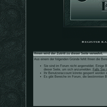
Ihnen wird der Zutritt zu dieser Seite verwehrt.
Aus einem der folgenden Gründe fehlt Ihnen die Bere
Sie sind im Forum nicht angemeldet. Einige B
dieser Seite, um sich anzumelden.
Falls Sie n
Ihr Benutzeraccount könnte gesperrt worden s
Es gibt Bereiche im Forum, die bestimmten Be