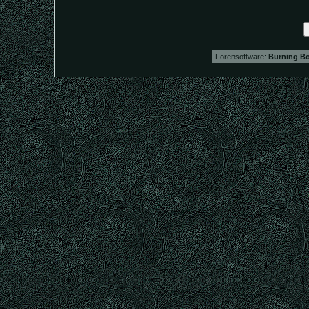
Forensoftware:
Burning Bo