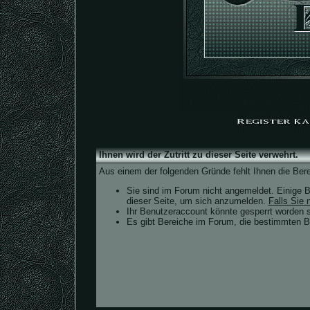
Ihnen wird der Zutritt zu dieser Seite verwehrt.
Aus einem der folgenden Gründe fehlt Ihnen die Bere
Sie sind im Forum nicht angemeldet. Einige B
dieser Seite, um sich anzumelden.
Falls Sie n
Ihr Benutzeraccount könnte gesperrt worden s
Es gibt Bereiche im Forum, die bestimmten Be