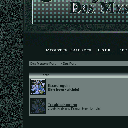
Das Mystery Forum
» Das Forum
Foren
Boardregeln
Bitte lesen - wichtig!
Troubleshooting
...Lob, Kritik und Fragen bitte hier rein!