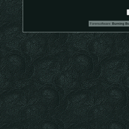
Forensoftware:
Burning Bo