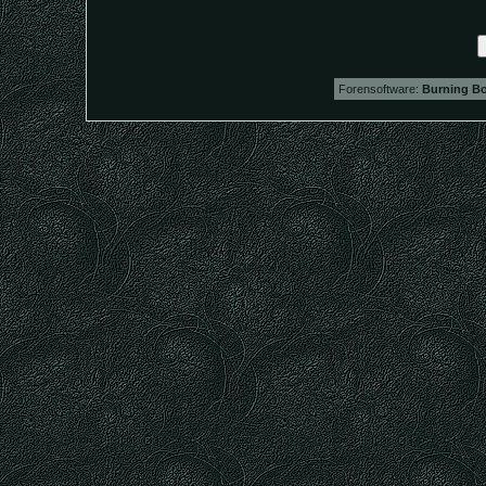
Forensoftware:
Burning Bo