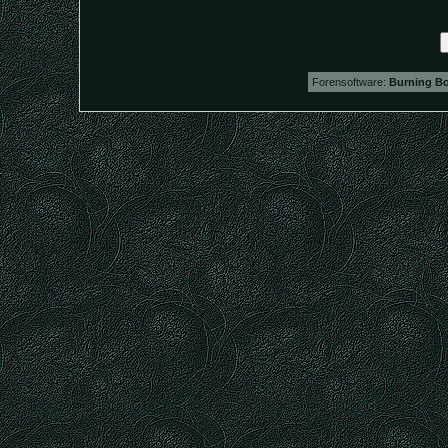
Forensoftware:
Burning Bo