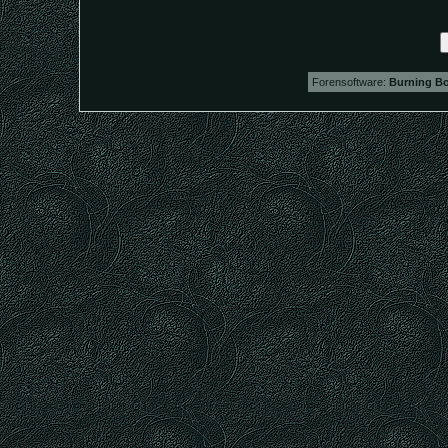
Forensoftware:
Burning Bo