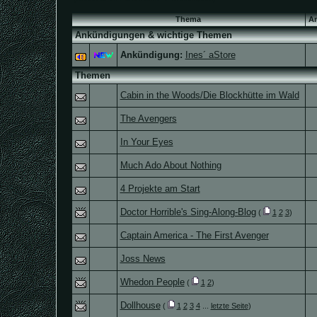
Thema
An
Ankündigungen & wichtige Themen
Ankündigung:
Ines´ aStore
Themen
Cabin in the Woods/Die Blockhütte im Wald
The Avengers
In Your Eyes
Much Ado About Nothing
4 Projekte am Start
Doctor Horrible's Sing-Along-Blog
(
1
2
3
)
Captain America - The First Avenger
Joss News
Whedon People
(
1
2
)
Dollhouse
(
1
2
3
4
...
letzte Seite
)