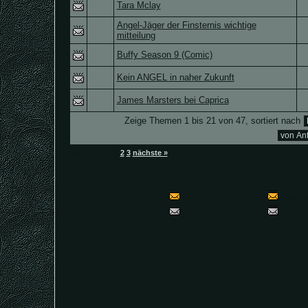
Tara Mclay
Angel-Jäger der Finsternis wichtige
mitteilung
Buffy Season 9 (Comic)
Kein ANGEL in naher Zukunft
James Marsters bei Caprica
Zeige Themen 1 bis 21 von 47, sortiert nach
[1]
Seiten (3):
2
3
nächste »
Neue Beiträge
(
Mehr al
Keine neuen Beiträge
(
Mehr al