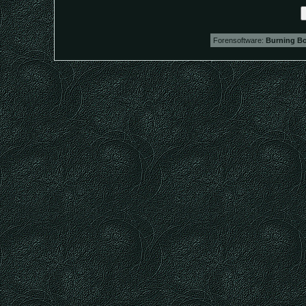
Forensoftware:
Burning Bo