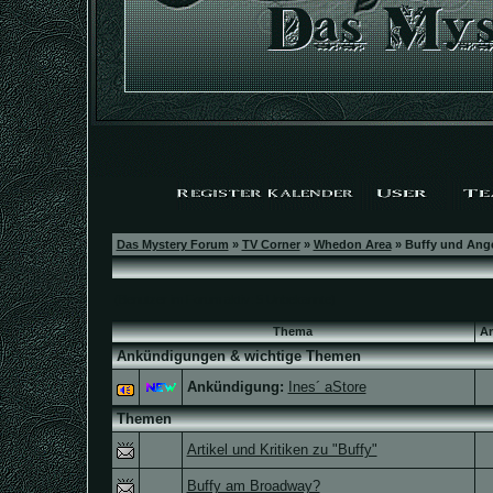
Das Mystery Forum
»
TV Corner
»
Whedon Area
» Buffy und Ang
(Benutzer im Forum aktiv: 5 Unbekannte)
Thema
An
Ankündigungen & wichtige Themen
Ankündigung:
Ines´ aStore
Themen
Artikel und Kritiken zu "Buffy"
Buffy am Broadway?