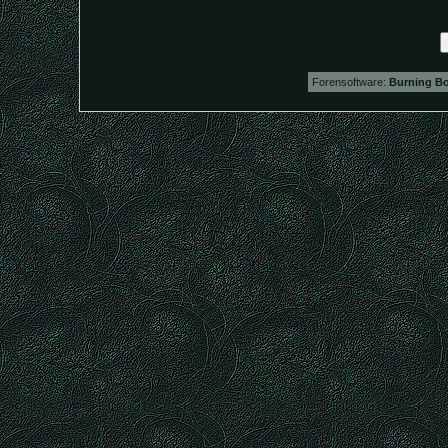
Forensoftware:
Burning Bo