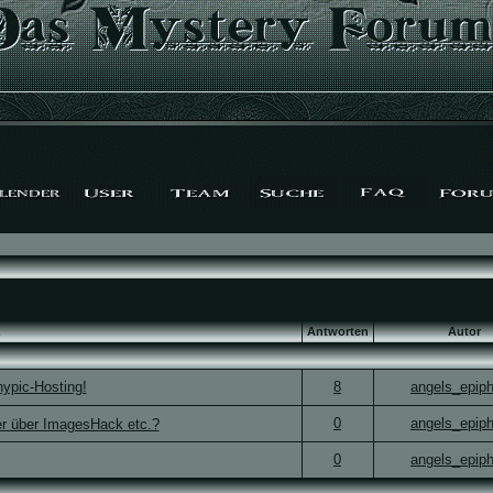
Antworten
Autor
nypic-Hosting!
8
angels_epip
0
angels_epip
der über ImagesHack etc.?
0
angels_epip