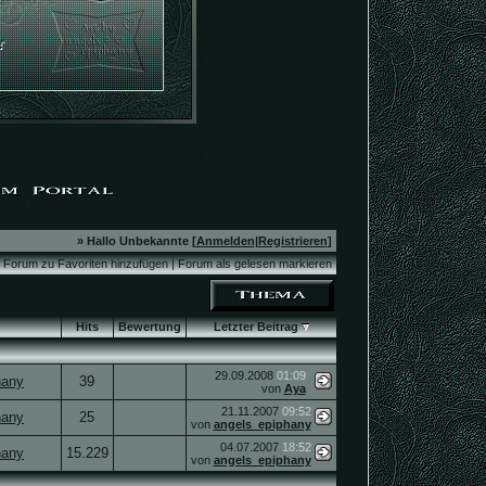
» Hallo Unbekannte [
Anmelden
|
Registrieren
]
Forum zu Favoriten hinzufügen
|
Forum als gelesen markieren
Hits
Bewertung
Letzter Beitrag
29.09.2008
01:09
hany
39
von
Aya
21.11.2007
09:52
hany
25
von
angels_epiphany
04.07.2007
18:52
hany
15.229
von
angels_epiphany