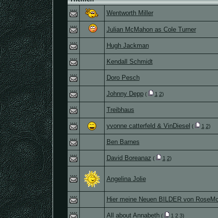
Wentworth Miller
Julian McMahon as Cole Turner
Hugh Jackman
Kendall Schmidt
Doro Pesch
Johnny Depp
(
1
2
)
Treibhaus
yvonne catterfeld & VinDiesel
(
1
2
)
Ben Barnes
David Boreanaz
(
1
2
)
Angelina Jolie
Hier meine Neuen BILDER von RoseM
All about Annabeth
(
1
2
3
)