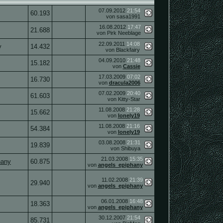
07.09.2012
21:54
60.193
von sasa1991
16.08.2012
17:47
21.688
von Pirk Neeblage
22.09.2011
14:08
y
14.432
von Blackfairy
04.09.2010
21:48
15.182
von
Cassie
17.03.2009
07:02
16.730
von
dracula2006
07.02.2009
20:40
61.603
von Kitty-Star
11.08.2008
21:28
15.662
von
lonely19
11.08.2008
21:16
54.384
von
lonely19
03.08.2008
21:31
19.839
von Shibuya
21.03.2008
15:35
hany
60.875
von
angels_epiphany
11.02.2008
21:39
29.940
von
angels_epiphany
06.01.2008
16:48
18.363
von
angels_epiphany
30.12.2007
21:54
85.731