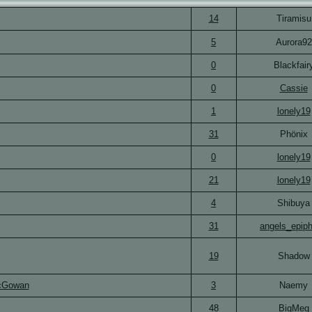
14
Tiramisu
5
Aurora92
0
Blackfair
0
Cassie
1
lonely19
31
Phönix
0
lonely19
21
lonely19
4
Shibuya
31
angels_epip
19
Shadow
cGowan
3
Naemy
48
BigMeg