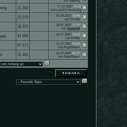
von BigMeg
17.12.2007
21:32
ming
21.342
von LandOf-Dreaming
08.08.2007
16:48
23.370
von Druella
29.07.2007
17:37
16.372
von
lonely19
02.07.2007
16:52
hany
21.954
von Kriddy
01.07.2007
01:54
s
57.171
von AngelSlayer
01.07.2007
01:37
er
15.461
von AngelSlayer
Gehe zu:
ssen