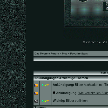
Das Mystery Forum
»
Pics
» Favorite Stars
(Benutzer im Forum aktiv: 16 Unbekannte)
Thema
Ankündigungen & wichtige Themen
Ankündigung:
Bilder hochladen mit Ti
Ankündigung:
Wie verlinke ich Bil
Wichtig:
Bilder verlinken!
Themen