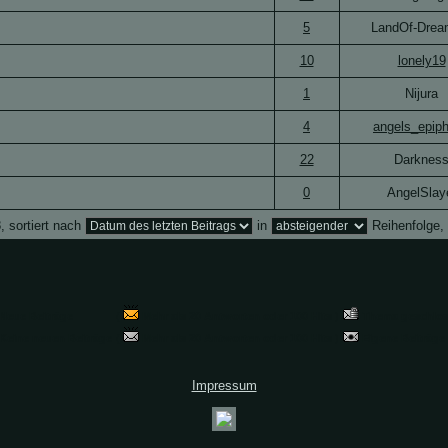
5
LandOf-Drea
10
lonely19
1
Nijura
4
angels_epip
22
Darknes
0
AngelSlay
, sortiert nach
in
Reihenfolge,
Neue Beiträge
(
Mehr als 20 Antworten oder 100 Hits
)
Thema geschlo
Keine neuen Beiträge
(
Mehr als 20 Antworten oder 100 Hits
)
Eigene Beiträge
Impressum