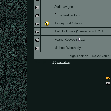
Avril Lavigne
michael jackson
Johnny und Orlando...
Josh Holloway (Sawyer aus LOST)
Keanu Reeves
(
1
2
)
Michael Weatherly
Zeige Themen 1 bis 22 von 48
[1]
Seiten (3):
2
3
nächste »