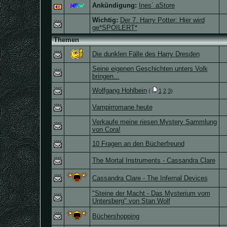
Ankündigung:
Ines´ aStore
Wichtig:
Der 7. Harry Potter: Hier wird
ge*SPOILERT*
Themen
Die dunklen Fälle des Harry Dresden
Seine eigenen Geschichten unters Volk
bringen...
Wolfgang Hohlbein
(
1
2
3
)
Vampirromane heute
Verkaufe meine riesen Mystery Sammlung
von Cora!
10 Fragen an den Bücherfreund
The Mortal Instruments - Cassandra Clare
Cassandra Clare - The Infernal Devices
"Steine der Macht - Das Mysterium vom
Untersberg" von Stan Wolf
Büchershopping