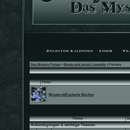
Das Mystery Forum
»
Books and mystic Legends
» Fantasy
Foren
Mystery&Esoterik Bücher
(Benutzer im Forum aktiv: 8 Unbekannte)
Thema
A
Ankündigungen & wichtige Themen