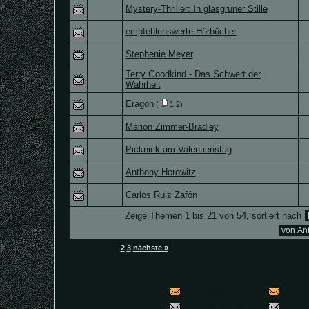
Mystery-Thriller: In glasgrüner Stille
empfehlenswerte Hörbücher
Stephenie Meyer
Terry Goodkind - Das Schwert der
Wahrheit
Eragon
(
1
2
)
Marion Zimmer-Bradley
Picknick am Valentienstag
Anthony Horowitz
Carlos Ruiz Zafón
Zeige Themen 1 bis 21 von 54, sortiert nach
[1]
Seiten (3):
2
3
nächste »
Neue Beiträge
(
Mehr al
Keine neuen Beiträge
(
Mehr al