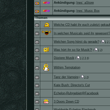
Ankündigung:
Ines´ aStore
Ankündigung:
Ines´ Music Box
Themen
Welche CD habt ihr euch zuletzt gekau
In welchen Musicals seid ihr gewesen!
Welchen Song hörst du gerade?
(
1
2
Was hört ihr so für Musik?!
(
1
2
)
Düstere Musik
(
1
2
3
4
)
Withim Temptation
Tanz der Vampire
(
1
2
)
Kate Bush: Director's Cut
Echelon-Ruhrgebiet@Facebook
3 Doors Down CD
Worldwide Echelon Flashmob