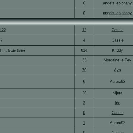
0
angels_epiphany
0
angels_epiphany
ft??
12
Cassie
??
4
Cassie
814
Kriddy
3
4
...
letzte Seite
)
33
Morgaine le Fey
70
Aya
6
Aurora92
26
Nijura
2
Ido
0
Cassie
1
Aurora92
0
Cassie