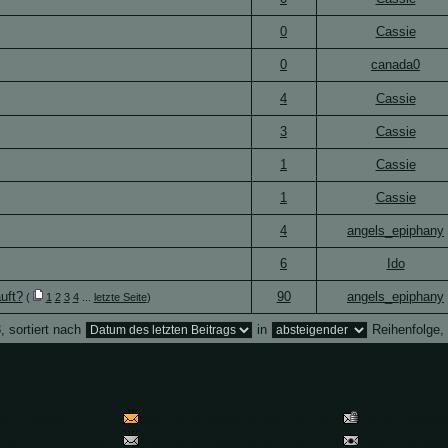
0
Cassie
0
canada0
4
Cassie
3
Cassie
1
Cassie
1
Cassie
4
angels_epiphany
6
Ido
uft?
90
angels_epiphany
(
1
2
3
4
...
letzte Seite
)
, sortiert nach
in
Reihenfolge,
Neue Beiträge
(
Mehr als 20 Antworten oder 100 Hits
)
Thema geschlo
Keine neuen Beiträge
(
Mehr als 20 Antworten oder 100 Hits
)
Eigene Beiträge