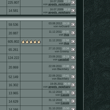
16.07.2009
10:19
225.807
von
angels_epiphany
16.07.2009
10:10
14.581
von
angels_epiphany
03.08.2012
19:19
59.536
von noGuard
11.12.2011
23:05
20.887
von
Aya
11.12.2011
22:58
605.802
von
Aya
27.10.2011
10:34
65.261
von Greeny
23.09.2011
16:19
124.222
von
canada0
22.09.2011
13:48
20.869
von Blackfairy
22.09.2011
13:41
52.149
von Blackfairy
19.05.2011
06:49
16.302
von
angels_epiphany
31.12.2010
01:36
13.965
von
Cassie
31.12.2010
01:35
14.629
von
Cassie
31.10.2010
15:50
14.166