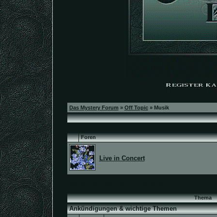
Das Mystery Forum
»
Off Topic
» Musik
Foren
Live in Concert
(Benutzer im Forum aktiv: 9 Unbekannte)
Thema
Ankündigungen & wichtige Themen