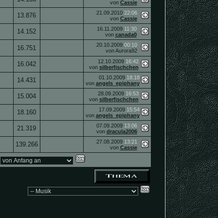
von
Cassie
21.09.2010
22:06
13.876
von
Cassie
16.11.2009
11:30
14.152
von
canada0
20.10.2009
00:10
16.751
von Aurora92
12.10.2009
16:42
16.042
von
silberfischchen
01.10.2009
18:18
14.431
von
angels_epiphany
28.09.2009
16:53
15.004
von
silberfischchen
17.09.2009
15:54
18.160
von
angels_epiphany
07.09.2009
13:06
21.319
von
dracula2006
27.08.2009
13:21
139.266
von
Cassie
Gehe zu:
ssen