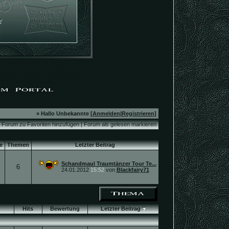
» Hallo Unbekannte [
Anmelden
|
Registrieren
]
Forum zu Favoriten hinzufügen
|
Forum als gelesen markieren
e
Themen
Letzter Beitrag
Schandmaul Traumtänzer Tour Te...
6
24.01.2012
15:52
von
Blackfairy71
Hits
Bewertung
Letzter Beitrag