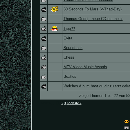
30 Seconds To Mars (->Triad-Day)
Thomas Godoj - neue CD erscheint
Tipp??
Evita
Soundtrack
Chess
MTV Video Music Awards
Beatles
Welches Album hast du dir zuletzt geka
Zeige Themen 1 bis 22 von 53
[1]
Seiten (3):
2
3
nächste »