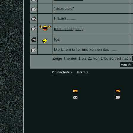
"Sexspiele"
Frauen ........
mein lieblingsclip
Igel
Die Eltern unter uns kennen das ......
Zeige Themen 1 bis 21 von 145, sortiert nach
[1]
Seiten (7):
2
3
nächste »
...
letzte »
Neue Beiträge
(
Mehr al
Keine neuen Beiträge
(
Mehr al