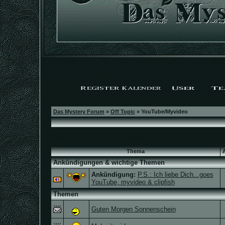
Das Mystery Forum
»
Off Topic
» YouTube/Myvideo
(Benutzer im Forum aktiv: 96 Unbekannte)
Thema
Ankündigungen & wichtige Themen
Ankündigung:
P.S.: Ich liebe Dich...goes
YouTube, myvideo & clipfish
Themen
Guten Morgen Sonnenschein