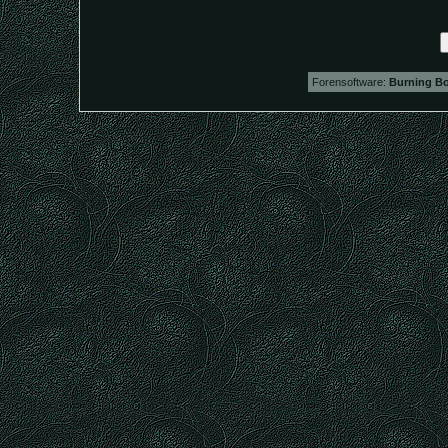
Forensoftware:
Burning Bo