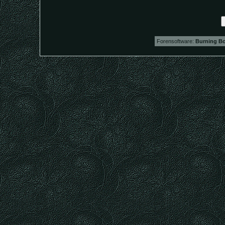
Forensoftware:
Burning Bo