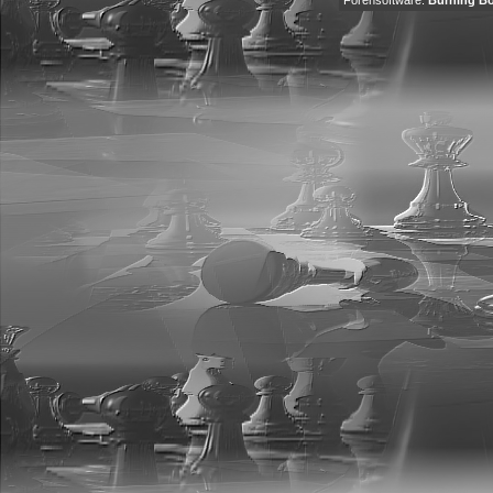
Forensoftware:
Burning Bo