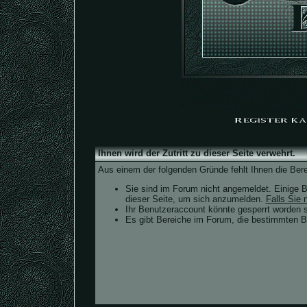
Ihnen wird der Zutritt zu dieser Seite verwehrt.
Aus einem der folgenden Gründe fehlt Ihnen die Bere
Sie sind im Forum nicht angemeldet. Einige B
dieser Seite, um sich anzumelden.
Falls Sie n
Ihr Benutzeraccount könnte gesperrt worden s
Es gibt Bereiche im Forum, die bestimmten Be