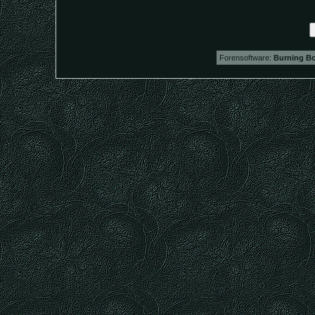
Forensoftware:
Burning Bo