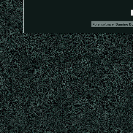
Forensoftware:
Burning Bo