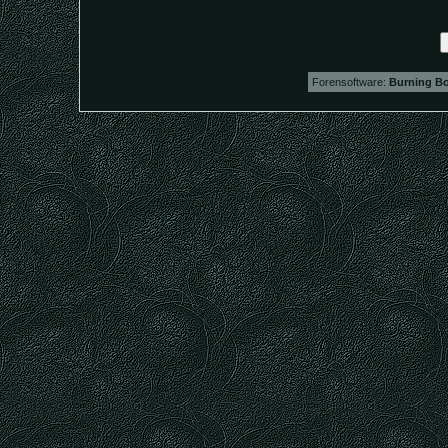
Forensoftware:
Burning Bo