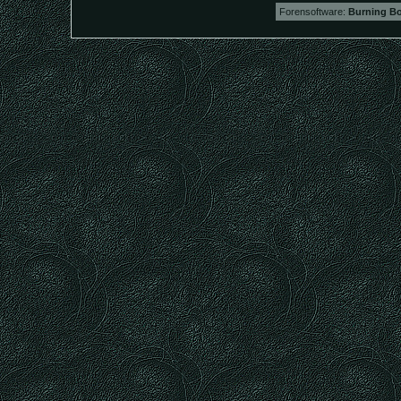
Forensoftware:
Burning Bo