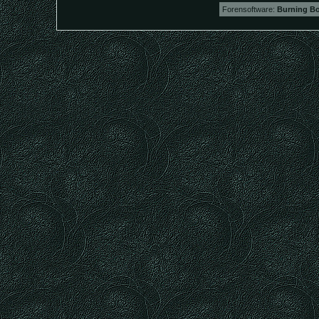
Forensoftware:
Burning Bo