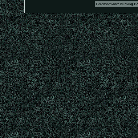
Forensoftware:
Burning Bo