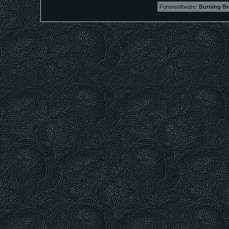
Forensoftware:
Burning Bo