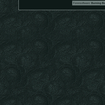
Forensoftware:
Burning Bo