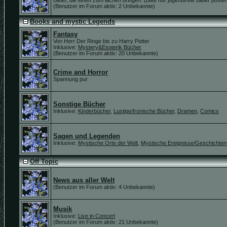
Bilder, die einen zum lachen bringen. (Bitte nur jugendfreie Bilder posten
(Benutzer im Forum aktiv: 2 Unbekannte)
Books and mystic Legends
Fantasy
Von Herr Der Ringe bis zu Harry Potter
Inklusive:
Mystery&Esoterik Bücher
(Benutzer im Forum aktiv: 20 Unbekannte)
Crime and Horror
Spannung pur
Sonstige Bücher
Inklusive:
Kinderbücher
,
Lustige/Ironische Bücher
,
Dramen
,
Comics
Sagen und Legenden
Inklusive:
Mystische Orte der Welt
,
Mystische Ereignisse/Geschichten
Off Topic
News aus aller Welt
(Benutzer im Forum aktiv: 4 Unbekannte)
Musik
Inklusive:
Live in Concert
(Benutzer im Forum aktiv: 21 Unbekannte)