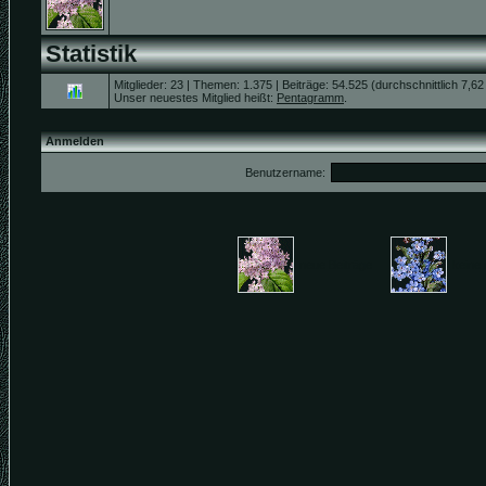
Statistik
Mitglieder: 23 | Themen: 1.375 | Beiträge: 54.525 (durchschnittlich 7,62
Unser neuestes Mitglied heißt:
Pentagramm
.
Anmelden
Benutzername:
neue Beiträge
keine