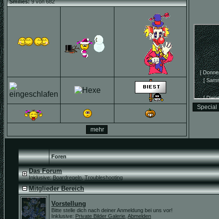
Smilies:
9 von 682
Foren
Das Forum
Inklusive:
Boardregeln
,
Troubleshooting
Mitglieder Bereich
Vorstellung
Bitte stelle dich nach deiner Anmeldung bei uns vor!
Inklusive:
Private Bilder Galerie
,
Abmelden