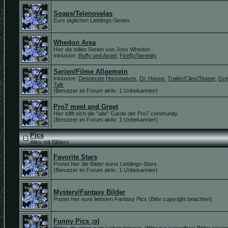
Soaps/Telenovelas
Eure täglichen Lieblings-Serien
Whedon Area
Hier die tollen Serien von Joss Whedon
Inklusive:
Buffy und Angel
,
Firefly/Serenity
Serien/Filme Allgemein
Inklusive:
Desperate Housewives
,
Dr. House
,
Trailer/Clips/Teaser
,
Gre
Talk
(Benutzer im Forum aktiv: 1 Unbekannter)
Pro7 meet and Greet
Hier trifft sich die "alte" Garde der Pro7 community.
(Benutzer im Forum aktiv: 1 Unbekannter)
Pics
Alles mit Bildern
Favorite Stars
Postet hier die Bilder eurer Lieblings-Stars
(Benutzer im Forum aktiv: 1 Unbekannter)
Mystery/Fantasy Bilder
Postet hier eure liebsten Fantasy Pics (Bitte copyright beachten)
Funny Pics ;o)