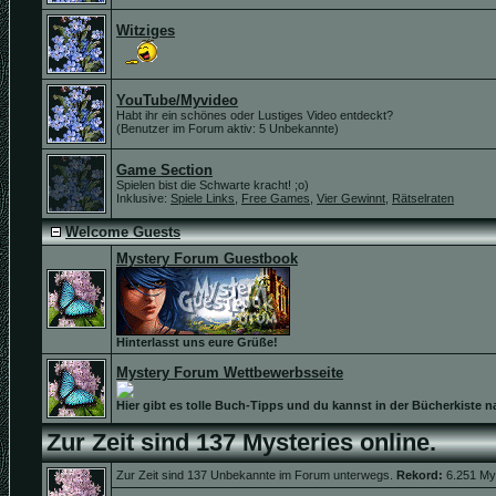
Witziges
YouTube/Myvideo
Habt ihr ein schönes oder Lustiges Video entdeckt?
(Benutzer im Forum aktiv: 5 Unbekannte)
Game Section
Spielen bist die Schwarte kracht! ;o)
Inklusive:
Spiele Links
,
Free Games
,
Vier Gewinnt
,
Rätselraten
Welcome Guests
Mystery Forum Guestbook
Hinterlasst uns eure Grüße!
Mystery Forum Wettbewerbsseite
Hier gibt es tolle Buch-Tipps und du kannst in der Bücherkiste n
Zur Zeit sind 137 Mysteries online.
Zur Zeit sind 137 Unbekannte im Forum unterwegs.
Rekord:
6.251 My