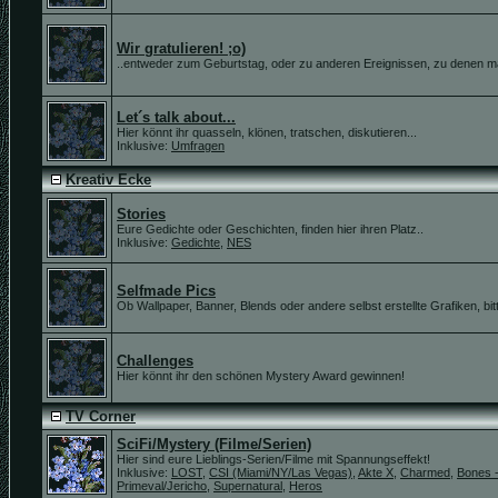
Wir gratulieren! ;o)
..entweder zum Geburtstag, oder zu anderen Ereignissen, zu denen m
Let´s talk about...
Hier könnt ihr quasseln, klönen, tratschen, diskutieren...
Inklusive:
Umfragen
Kreativ Ecke
Stories
Eure Gedichte oder Geschichten, finden hier ihren Platz..
Inklusive:
Gedichte
,
NES
Selfmade Pics
Ob Wallpaper, Banner, Blends oder andere selbst erstellte Grafiken, bitte
Challenges
Hier könnt ihr den schönen Mystery Award gewinnen!
TV Corner
SciFi/Mystery (Filme/Serien)
Hier sind eure Lieblings-Serien/Filme mit Spannungseffekt!
Inklusive:
LOST
,
CSI (Miami/NY/Las Vegas)
,
Akte X
,
Charmed
,
Bones -
Primeval/Jericho
,
Supernatural
,
Heros