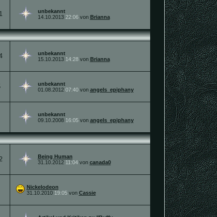
unbekannt
1
14.10.2013
22:06
von
Brianna
unbekannt
4
15.10.2013
14:28
von
Brianna
unbekannt
5
01.08.2012
07:40
von
angels_epiphany
unbekannt
09.10.2008
16:05
von
angels_epiphany
Being Human
2
31.10.2012
11:04
von
canada0
Nickelodeon
31.10.2010
19:05
von
Cassie