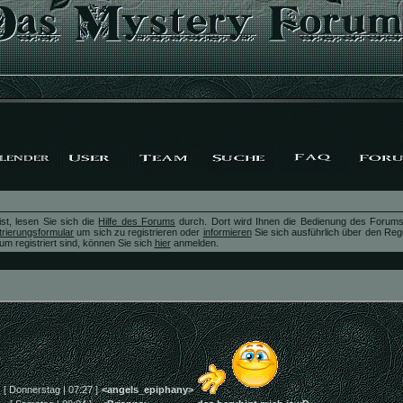
st, lesen Sie sich die
Hilfe des Forums
durch. Dort wird Ihnen die Bedienung des Forums 
trierungsformular
um sich zu registrieren oder
informieren
Sie sich ausführlich über den Reg
um registriert sind, können Sie sich
hier
anmelden.