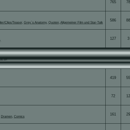
765
7
586
8
iler/Clips/Teaser
,
Grey´s Anatomy
,
Quoten
,
Allgemeiner Film und Star-Talk
127
3
.
s ;o)
419
5
72
1
161
2
,
Dramen
,
Comics