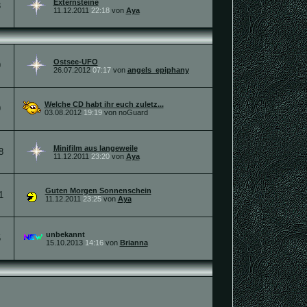
Externsteine
3
11.12.2011
22:18
von
Aya
Ostsee-UFO
9
26.07.2012
07:17
von
angels_epiphany
Welche CD habt ihr euch zuletz...
9
03.08.2012
19:19
von noGuard
Minifilm aus langeweile
8
11.12.2011
23:20
von
Aya
Guten Morgen Sonnenschein
1
11.12.2011
23:25
von
Aya
unbekannt
5
15.10.2013
14:16
von
Brianna