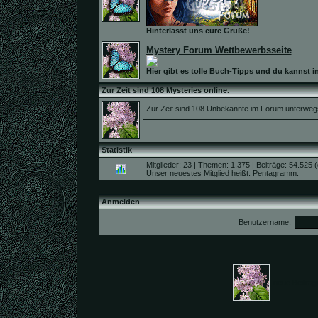
Hinterlasst uns eure Grüße!
Mystery Forum Wettbewerbsseite
Hier gibt es tolle Buch-Tipps und du kannst i
Zur Zeit sind 108 Mysteries online.
Zur Zeit sind 108 Unbekannte im Forum unterweg
Statistik
Mitglieder: 23 | Themen: 1.375 | Beiträge: 54.525 
Unser neuestes Mitglied heißt:
Pentagramm
.
Anmelden
Benutzername:
neue Beitr