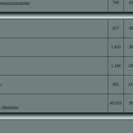
768
6
ignisse/Geschichten
677
5
1.410
5
1.144
10
652
14
t?
40.019
6
t
,
Rätselraten