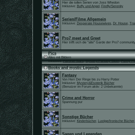
Hier die tollen Serien von Joss Whedon
Inklusive:
Buffy und Angel
,
Firefly/Serenity
Serien/Filme Allgemein
Inklusive:
Desperate Housewives
,
Dr. House
,
Tra
Pro7 meet and Greet
Hier trifft sich die "alte" Garde der Pro7 community
Pics
Alles mit Bildern
Inklusive:
Favorite Stars
,
Mystery/Fantasy Bilder
,
Funny Pic
Books and mystic Legends
Fantasy
Von Herr Der Ringe bis zu Harry Potter
Inklusive:
Mystery&Esoterik Bücher
(Benutzer im Forum aktiv: 2 Unbekannte)
Crime and Horror
Spannung pur
Sonstige Bücher
Inklusive:
Kinderbücher
,
Lustige/Ironische Bücher
Sagen und Legenden