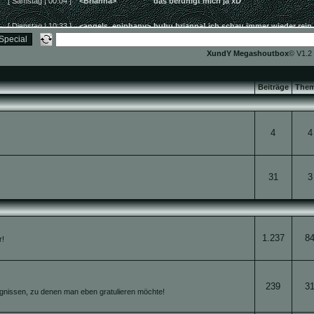
XundY Megashoutbox
© V1.2
Beiträge
The
4
4
31
3
1.237
8
r!
239
3
gnissen, zu denen man eben gratulieren möchte!