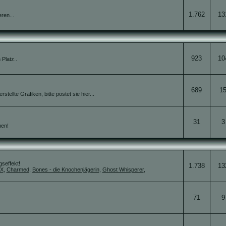
1.762
13
ren...
923
10
Platz..
689
1
ellte Grafiken, bitte postet sie hier...
31
3
nen!
gseffekt!
1.738
13
 X
,
Charmed
,
Bones - die Knochenjägerin
,
Ghost Whisperer
,
71
9