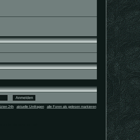
tzten 24h
|
aktuelle Umfragen
|
alle Foren als gelesen markieren
orum ist ein externer Link