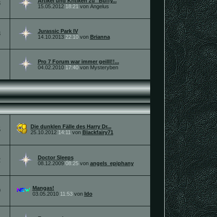
Artikel und Kritiken zu "Buffy...
8
15.05.2012
18:21
von Angelus
Jurassic Park IV
8
14.10.2013
22:10
von
Brianna
Pro 7 Forum war immer geilll!!...
04.02.2010
17:40
von Mysteryben
Die dunklen Fälle des Harry Dr...
5
25.10.2012
14:11
von
Blackfairy71
Doctor Sleeps
2
08.12.2009
08:25
von
angels_epiphany
Mangas!
9
03.05.2010
11:53
von
Ido