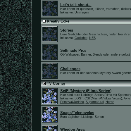
Let´s talk about...
Hier könnt ihr quasseln, klönen, tratschen, diskutie
Inklusive:
Umfragen
Kreativ Ecke
Stories
Eure Gedichte oder Geschichten, finden hier ihren 
Inklusive:
Gedichte
,
NES
Selfmade Pics
Ob Wallpaper, Banner, Blends oder andere selbst erst
Challenges
Hier könnt ihr den schönen Mystery Award gewin
TV Corner
SciFi/Mystery (Filme/Serien)
Hier sind eure Lieblings-Serien/Filme mit Spannun
Inklusive:
LOST
,
CSI (Miami/NY/Las Vegas)
,
Akte
Primeval/Jericho
,
Supernatural
,
Heros
Soaps/Telenovelas
Eure täglichen Lieblings-Serien
Whedon Area