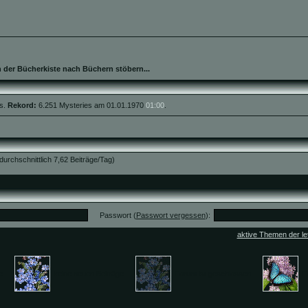
n der Bücherkiste nach Büchern stöbern...
s.
Rekord:
6.251 Mysteries am 01.01.1970
01:00
.
(durchschnittlich 7,62 Beiträge/Tag)
Passwort (
Passwort vergessen
):
aktive Themen der le
äge
keine neuen Beiträge
Forum ist geschlossen
F