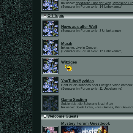
Inklusive:
Mystische Orte der Welt
,
Mystische Ere
(Benutzer im Forum aktiv: 14 Unbekannte)
Off Topic
News aus aller Welt
(Benutzer im Forum aktiv: 3 Unbekannte)
Musik
Inklusive:
Live in Concert
(Benutzer im Forum aktiv: 12 Unbekannte)
Witziges
YouTube/Myvideo
Habt ihr ein schönes oder Lustiges Video entdeck
(Benutzer im Forum aktiv: 11 Unbekannte)
Game Section
Spielen bist die Schwarte kracht! ;o)
Inklusive:
Spiele Links
,
Free Games
,
Vier Gewinn
Welcome Guests
Mystery Forum Guestbook