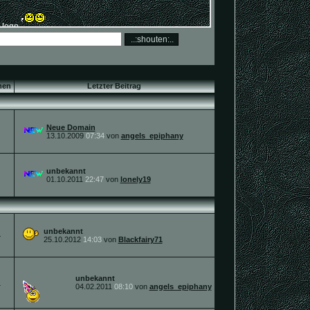
men
Letzter Beitrag
Neue Domain
13.10.2009
07:34
von
angels_epiphany
unbekannt
01.10.2011
22:47
von
lonely19
unbekannt
4
25.10.2012
14:03
von
Blackfairy71
unbekannt
1
04.02.2011
08:10
von
angels_epiphany