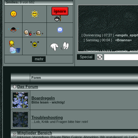
Smilies:
9 von 682
Foren
Das Forum
Boardregeln
Bitte lesen - wichtig!
Troubleshooting
...Lob, Kritik und Fragen bitte hier rein!
Mitglieder Bereich
Inklusive:
Vorstellung
,
Private Bilder Galerie
,
Abmelden
,
Wir gratulieren! ;o)
,
Let´s 