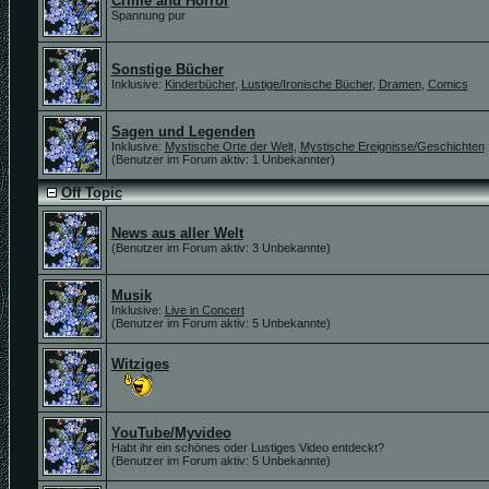
Crime and Horror
Spannung pur
Sonstige Bücher
Inklusive:
Kinderbücher
,
Lustige/Ironische Bücher
,
Dramen
,
Comics
Sagen und Legenden
Inklusive:
Mystische Orte der Welt
,
Mystische Ereignisse/Geschichten
(Benutzer im Forum aktiv: 1 Unbekannter)
Off Topic
News aus aller Welt
(Benutzer im Forum aktiv: 3 Unbekannte)
Musik
Inklusive:
Live in Concert
(Benutzer im Forum aktiv: 5 Unbekannte)
Witziges
YouTube/Myvideo
Habt ihr ein schönes oder Lustiges Video entdeckt?
(Benutzer im Forum aktiv: 5 Unbekannte)