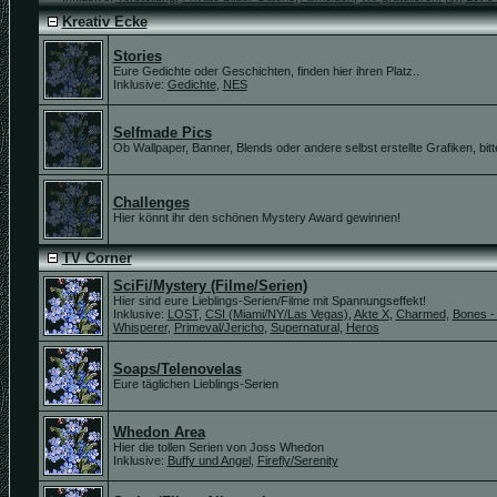
Kreativ Ecke
Stories
Eure Gedichte oder Geschichten, finden hier ihren Platz..
Inklusive:
Gedichte
,
NES
Selfmade Pics
Ob Wallpaper, Banner, Blends oder andere selbst erstellte Grafiken, bitte 
Challenges
Hier könnt ihr den schönen Mystery Award gewinnen!
TV Corner
SciFi/Mystery (Filme/Serien)
Hier sind eure Lieblings-Serien/Filme mit Spannungseffekt!
Inklusive:
LOST
,
CSI (Miami/NY/Las Vegas)
,
Akte X
,
Charmed
,
Bones -
Whisperer
,
Primeval/Jericho
,
Supernatural
,
Heros
Soaps/Telenovelas
Eure täglichen Lieblings-Serien
Whedon Area
Hier die tollen Serien von Joss Whedon
Inklusive:
Buffy und Angel
,
Firefly/Serenity