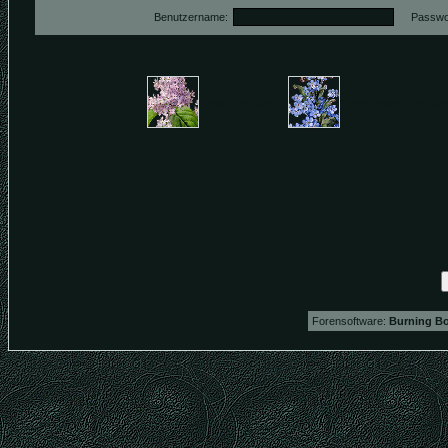
Benutzername:
Passwo
neue Beiträge
keine neuen Beiträ
Forensoftware:
Burning Bo