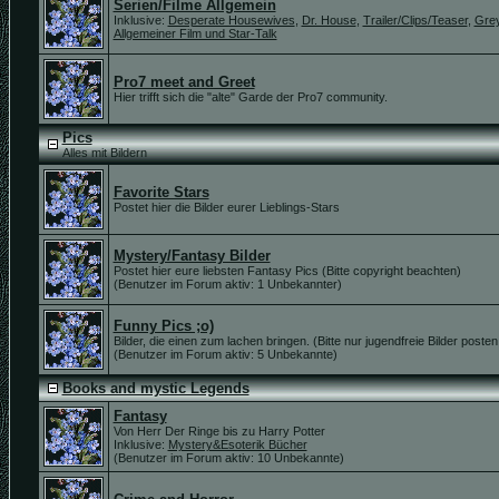
Serien/Filme Allgemein
Inklusive:
Desperate Housewives
,
Dr. House
,
Trailer/Clips/Teaser
,
Gre
Allgemeiner Film und Star-Talk
Pro7 meet and Greet
Hier trifft sich die "alte" Garde der Pro7 community.
Pics
Alles mit Bildern
Favorite Stars
Postet hier die Bilder eurer Lieblings-Stars
Mystery/Fantasy Bilder
Postet hier eure liebsten Fantasy Pics (Bitte copyright beachten)
(Benutzer im Forum aktiv: 1 Unbekannter)
Funny Pics ;o)
Bilder, die einen zum lachen bringen. (Bitte nur jugendfreie Bilder posten
(Benutzer im Forum aktiv: 5 Unbekannte)
Books and mystic Legends
Fantasy
Von Herr Der Ringe bis zu Harry Potter
Inklusive:
Mystery&Esoterik Bücher
(Benutzer im Forum aktiv: 10 Unbekannte)