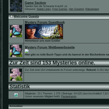
Game Section
Spielen bist die Schwarte kracht! ;o)
Inklusive:
Spiele Links
,
Free Games
,
Vier Gewinnt
,
Rätselraten
Welcome Guests
Mystery Forum Guestbook
Hinterlasst uns eure Grüße!
Mystery Forum Wettbewerbsseite
Hier gibt es tolle Buch-Tipps und du kannst in der Bücherkiste n
Zur Zeit sind 153 Mysteries online.
Zur Zeit sind 153 Unbekannte im Forum unterwegs.
Rekord:
6.251 Mys
Statistik
Mitglieder: 23 | Themen: 1.375 | Beiträge: 54.525 (durchschnittlich 7,62
Unser neuestes Mitglied heißt:
Pentagramm
.
Anmelden