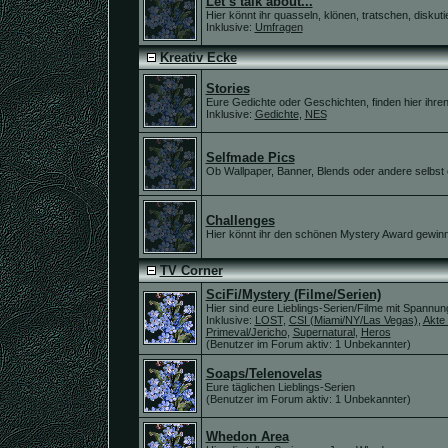
Let´s talk about...
Hier könnt ihr quasseln, klönen, tratschen, diskutie
Inklusive:
Umfragen
Kreativ Ecke
Stories
Eure Gedichte oder Geschichten, finden hier ihren 
Inklusive:
Gedichte
,
NES
Selfmade Pics
Ob Wallpaper, Banner, Blends oder andere selbst erst
Challenges
Hier könnt ihr den schönen Mystery Award gewin
TV Corner
SciFi/Mystery (Filme/Serien)
Hier sind eure Lieblings-Serien/Filme mit Spannun
Inklusive:
LOST
,
CSI (Miami/NY/Las Vegas)
,
Akte
Primeval/Jericho
,
Supernatural
,
Heros
(Benutzer im Forum aktiv: 1 Unbekannter)
Soaps/Telenovelas
Eure täglichen Lieblings-Serien
(Benutzer im Forum aktiv: 1 Unbekannter)
Whedon Area