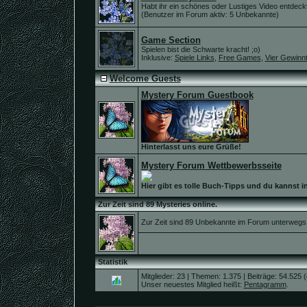
Habt ihr ein schönes oder Lustiges Video entdeck
(Benutzer im Forum aktiv: 5 Unbekannte)
Game Section
Spielen bist die Schwarte kracht! ;o)
Inklusive:
Spiele Links
,
Free Games
,
Vier Gewinn
Welcome Guests
Mystery Forum Guestbook
Hinterlasst uns eure Grüße!
Mystery Forum Wettbewerbsseite
Hier gibt es tolle Buch-Tipps und du kannst i
Zur Zeit sind 89 Mysteries online.
Zur Zeit sind 89 Unbekannte im Forum unterwegs
Statistik
Mitglieder: 23 | Themen: 1.375 | Beiträge: 54.525 
Unser neuestes Mitglied heißt:
Pentagramm
.