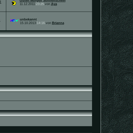
Guten Morgen Sonnenschein
1
11.12.2011
23:25
von
Aya
unbekannt
5
15.10.2013
14:16
von
Brianna