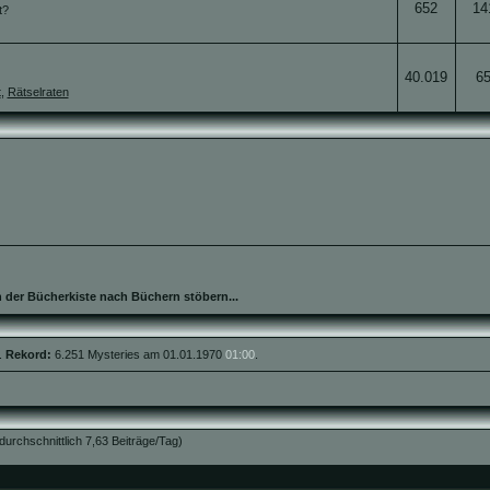
652
14
t?
40.019
6
t
,
Rätselraten
n der Bücherkiste nach Büchern stöbern...
.
Rekord:
6.251 Mysteries am 01.01.1970
01:00
.
(durchschnittlich 7,63 Beiträge/Tag)