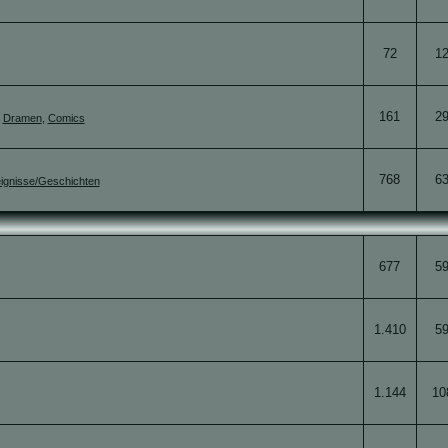
72
1
161
2
,
Dramen
,
Comics
768
6
ignisse/Geschichten
677
5
1.410
5
1.144
10