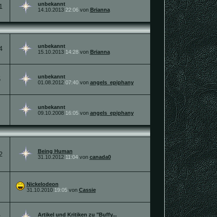
unbekannt
1
14.10.2013
22:06
von
Brianna
unbekannt
4
15.10.2013
14:28
von
Brianna
unbekannt
5
01.08.2012
07:40
von
angels_epiphany
unbekannt
09.10.2008
16:05
von
angels_epiphany
Being Human
2
31.10.2012
11:04
von
canada0
Nickelodeon
31.10.2010
19:05
von
Cassie
Artikel und Kritiken zu "Buffy...