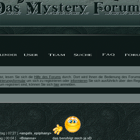
st, lesen Sie sich die
Hilfe des Forums
durch. Dort wird Ihnen die Bedienung des Forums 
trierungsformular
um sich zu registrieren oder
informieren
Sie sich ausführlich über den Reg
um registriert sind, können Sie sich
hier
anmelden.