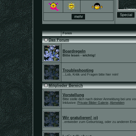
Foren
Das Forum
Boardregeln
Bitte lesen - wichtig!
Troubleshooting
...Lob, Kritik und Fragen bitte hier rein!
Mitglieder Bereich
Vorstellung
Bitte stelle dich nach deiner Anmeldung bei uns vo
Inklusive:
Private Bilder Galerie
,
Abmelden
Wir gratulieren! ;o)
..entweder zum Geburtstag, oder zu anderen Erei