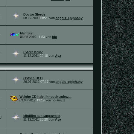
Doctor Sleeps
2
08.12.2009
08:25
von
angels_epiphany
Mangas!
9
03.05.2010
11:53
von
Ido
Externsteine
3
11.12.2011
22:18
von
Aya
Ostsee-UFO
9
26.07.2012
07:17
von
angels_epiphany
Welche CD habt ihr euch zuletz...
9
03.08.2012
19:19
von noGuard
Minifilm aus langeweile
8
11.12.2011
23:20
von
Aya