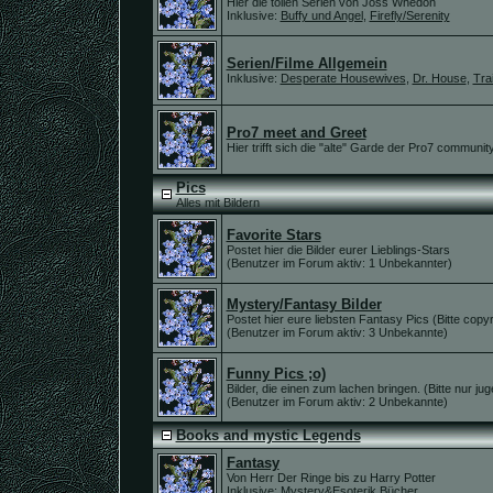
Hier die tollen Serien von Joss Whedon
Inklusive:
Buffy und Angel
,
Firefly/Serenity
Serien/Filme Allgemein
Inklusive:
Desperate Housewives
,
Dr. House
,
Tra
Pro7 meet and Greet
Hier trifft sich die "alte" Garde der Pro7 community
Pics
Alles mit Bildern
Favorite Stars
Postet hier die Bilder eurer Lieblings-Stars
(Benutzer im Forum aktiv: 1 Unbekannter)
Mystery/Fantasy Bilder
Postet hier eure liebsten Fantasy Pics (Bitte copy
(Benutzer im Forum aktiv: 3 Unbekannte)
Funny Pics ;o)
Bilder, die einen zum lachen bringen. (Bitte nur jug
(Benutzer im Forum aktiv: 2 Unbekannte)
Books and mystic Legends
Fantasy
Von Herr Der Ringe bis zu Harry Potter
Inklusive:
Mystery&Esoterik Bücher