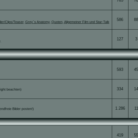
765
7
586
8
iler/Clips/Teaser
,
Grey´s Anatomy
,
Quoten
,
Allgemeiner Film und Star-Talk
127
3
.
593
4
334
1
right beachten)
1.286
1
endfreie Bilder posten!)
419
5