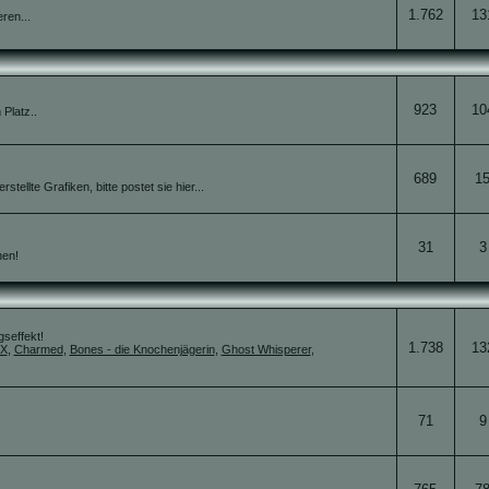
1.762
13
ren...
923
10
Platz..
689
1
ellte Grafiken, bitte postet sie hier...
31
3
nen!
gseffekt!
1.738
13
 X
,
Charmed
,
Bones - die Knochenjägerin
,
Ghost Whisperer
,
71
9