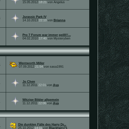
8
15.05.2012
18:21
von Angelus
Jurassic Park IV
8
14.10.2013
22:10
von
Brianna
Pro 7 Forum war immer geilll!!...
04.02.2010
17:40
von Mysteryben
Wentworth Miller
5
07.09.2012
21:54
von sasa1991
Jo Chen
4
11.12.2011
22:01
von
Aya
Witzige Bilder allgemein
1
11.12.2011
22:06
von
Aya
Die dunklen Fälle des Harry Dr...
5
25.10.2012
14:11
von
Blackfairy71