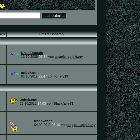
men
Letzter Beitrag
Neue Domain
13.10.2009
07:34
von
angels_epiphany
unbekannt
01.10.2011
22:47
von
lonely19
unbekannt
4
25.10.2012
14:03
von
Blackfairy71
unbekannt
1
04.02.2011
08:10
von
angels_epiphany