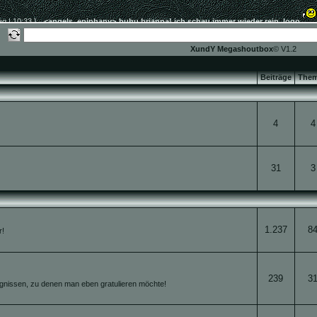
XundY Megashoutbox
© V1.2
Beiträge
The
4
4
31
3
1.237
8
r!
239
3
gnissen, zu denen man eben gratulieren möchte!