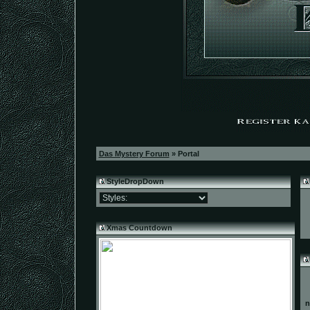
Das Mystery Forum
» Portal
StyleDropDown
Xmas Countdown
n