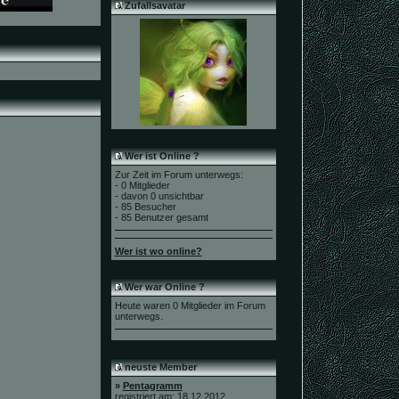
Zufallsavatar
Wer ist Online ?
Zur Zeit im Forum unterwegs:
- 0 Mitglieder
- davon 0 unsichtbar
- 85 Besucher
- 85 Benutzer gesamt
Wer ist wo online?
Wer war Online ?
Heute waren 0 Mitglieder im Forum
unterwegs.
neuste Member
»
Pentagramm
registriert am: 18.12.2012