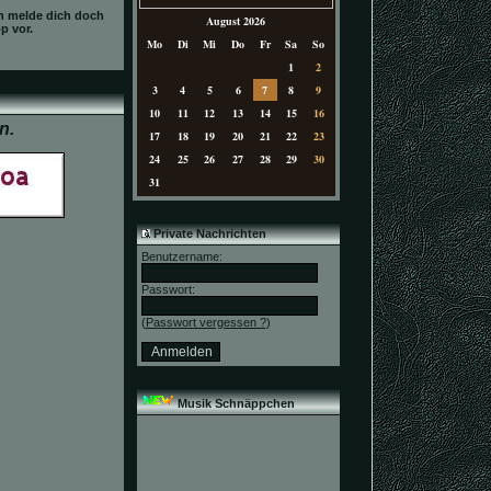
n melde dich doch
August 2026
p vor.
Mo
Di
Mi
Do
Fr
Sa
So
1
2
3
4
5
6
7
8
9
10
11
12
13
14
15
16
n.
17
18
19
20
21
22
23
24
25
26
27
28
29
30
31
Private Nachrichten
Benutzername:
Passwort:
(
Passwort vergessen ?
)
Musik Schnäppchen