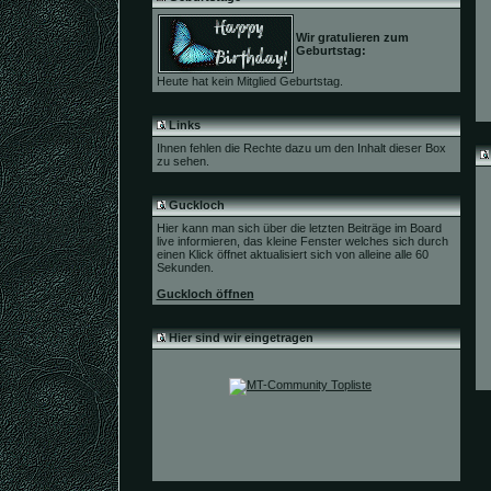
Wir gratulieren zum
Geburtstag:
Heute hat kein Mitglied Geburtstag.
Links
Ihnen fehlen die Rechte dazu um den Inhalt dieser Box
zu sehen.
Guckloch
Hier kann man sich über die letzten Beiträge im Board
live informieren, das kleine Fenster welches sich durch
einen Klick öffnet aktualisiert sich von alleine alle 60
Sekunden.
Guckloch öffnen
Hier sind wir eingetragen