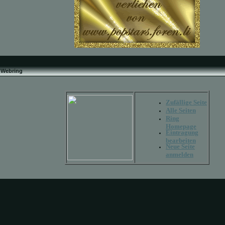
Webring
Zufällige Seite
Alle Seiten
Ring
Homepage
Eintragung
bearbeiten
Neue Seite
anmelden