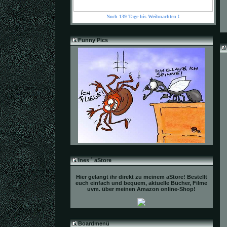
Noch 139 Tage bis Weihnachten !
Funny Pics
Ines ´ aStore
Hier gelangt ihr direkt zu meinem aStore! Bestellt
euch einfach und bequem, aktuelle Bücher, Filme
uvm. über meinen Amazon online-Shop!
Boardmenü