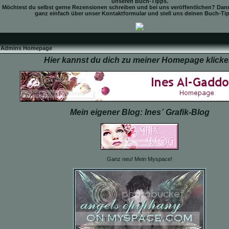
unseren Buch-Tipps.
Möchtest du selbst gerne Rezensionen schreiben und bei uns veröffentlichen? Dan
ganz einfach über unser Kontaktformular und stell uns deinen Buch-Tip
Admins Homepage
Hier kannst du dich zu meiner Homepage klicke
Mein eigener Blog: Ines´ Grafik-Blog
Ganz neu! Mein Myspace!