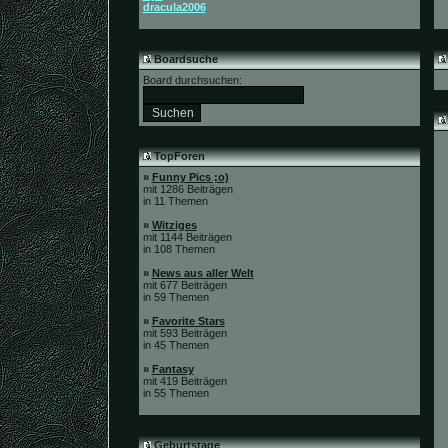
dracula2006
Boardsuche
Board durchsuchen:
TopForen
»
Funny Pics ;o)
mit 1286 Beiträgen
in 11 Themen
»
Witziges
mit 1144 Beiträgen
in 108 Themen
»
News aus aller Welt
mit 677 Beiträgen
in 59 Themen
»
Favorite Stars
mit 593 Beiträgen
in 45 Themen
»
Fantasy
mit 419 Beiträgen
in 55 Themen
Geburtstage