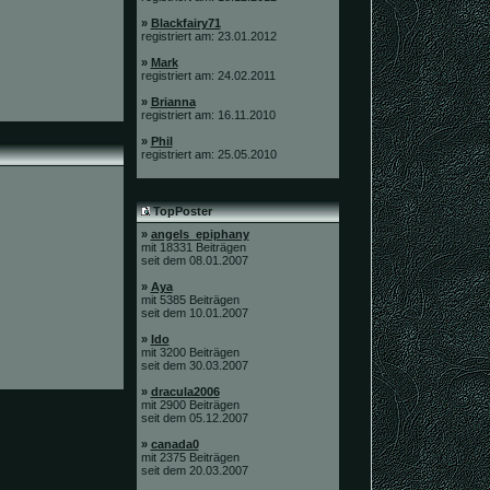
»
Blackfairy71
registriert am: 23.01.2012
»
Mark
registriert am: 24.02.2011
»
Brianna
registriert am: 16.11.2010
»
Phil
registriert am: 25.05.2010
TopPoster
»
angels_epiphany
mit 18331 Beiträgen
seit dem 08.01.2007
»
Aya
mit 5385 Beiträgen
seit dem 10.01.2007
»
Ido
mit 3200 Beiträgen
seit dem 30.03.2007
»
dracula2006
mit 2900 Beiträgen
seit dem 05.12.2007
»
canada0
mit 2375 Beiträgen
seit dem 20.03.2007