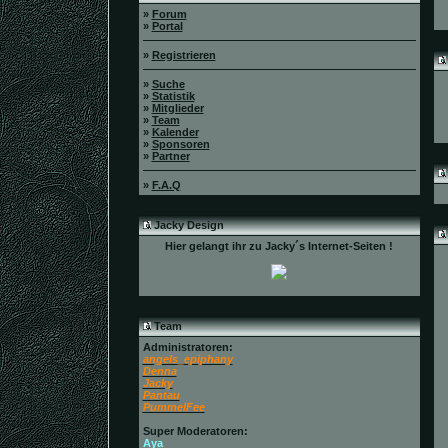
»
Forum
»
Portal
»
Registrieren
»
Suche
»
Statistik
»
Mitglieder
»
Team
»
Kalender
»
Sponsoren
»
Partner
»
F.A.Q
Jacky Design
Hier gelangt ihr zu Jacky´s Internet-Seiten !
Team
Administratoren:
angels_epiphany
Denna
Jacky
Pantau
PummelFee
Super Moderatoren:
Aya