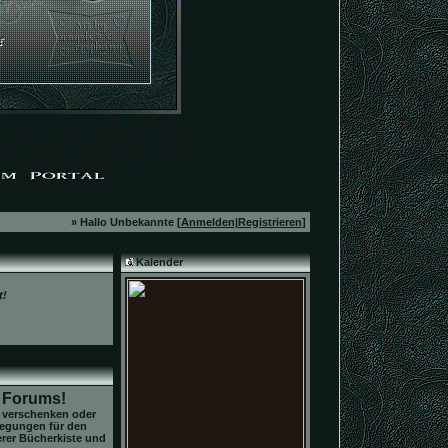
» Hallo Unbekannte [
Anmelden
|
Registrieren
]
Kalender
t!
y Forums!
, verschenken oder
regungen für den
rer Bücherkiste und