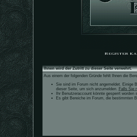
Ihnen wird der Zutritt zu dieser Seite verwehrt.
Aus einem der folgenden Gründe fehlt Ihnen die Bere
Sie sind im Forum nicht angemeldet. Einige B
dieser Seite, um sich anzumelden.
Falls Sie n
Ihr Benutzeraccount könnte gesperrt worden s
Es gibt Bereiche im Forum, die bestimmten Be