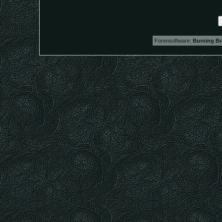
Forensoftware:
Burning Bo