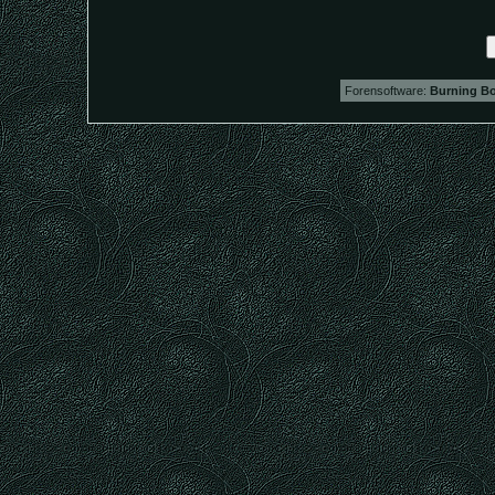
Forensoftware:
Burning Bo