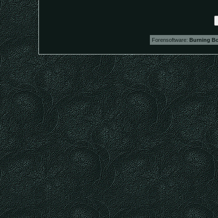
Forensoftware:
Burning Bo