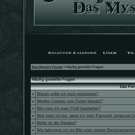
Das Mystery Forum
» Häufig gestellte Fragen
Häufig gestellte Fragen
Das For
»
Warum sollte ich mich registrieren?
»
Werden Cookies vom Forum benutzt?
»
Wie kann ich mein Profil bearbeiten?
»
Was kann ich tun, wenn ich mein Passwort vergessen 
»
Wofür ist die Signatur?
»
Wie bekomme ich ein Bild unter meinen Benutzernamen