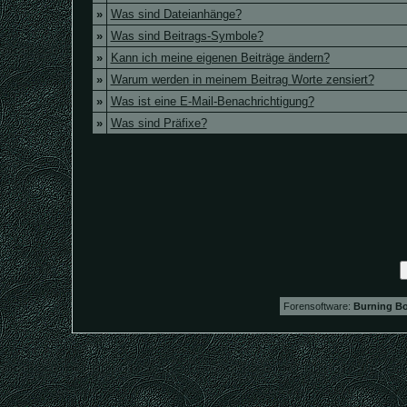
»
Was sind Dateianhänge?
»
Was sind Beitrags-Symbole?
»
Kann ich meine eigenen Beiträge ändern?
»
Warum werden in meinem Beitrag Worte zensiert?
»
Was ist eine E-Mail-Benachrichtigung?
»
Was sind Präfixe?
Forensoftware:
Burning Bo