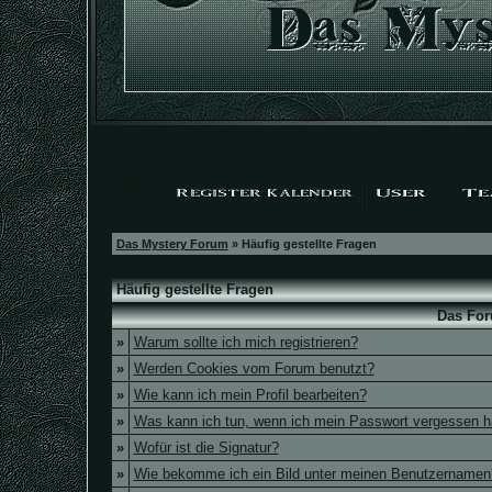
Das Mystery Forum
» Häufig gestellte Fragen
Häufig gestellte Fragen
Das For
»
Warum sollte ich mich registrieren?
»
Werden Cookies vom Forum benutzt?
»
Wie kann ich mein Profil bearbeiten?
»
Was kann ich tun, wenn ich mein Passwort vergessen 
»
Wofür ist die Signatur?
»
Wie bekomme ich ein Bild unter meinen Benutzernamen