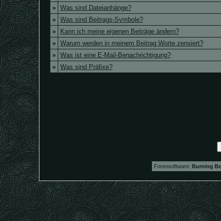
»
Was sind Dateianhänge?
»
Was sind Beitrags-Symbole?
»
Kann ich meine eigenen Beiträge ändern?
»
Warum werden in meinem Beitrag Worte zensiert?
»
Was ist eine E-Mail-Benachrichtigung?
»
Was sind Präfixe?
Forensoftware:
Burning Bo