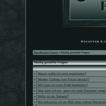
Das Mystery Forum
» Häufig gestellte Fragen
Häufig gestellte Fragen
»
Warum sollte ich mich registrieren?
»
Werden Cookies vom Forum benutzt?
»
Wie kann ich mein Profil bearbeiten?
»
Was kann ich tun, wenn ich mein Passwort verg
»
Wofür ist die Signatur?
»
Wie bekomme ich ein Bild unter meinen Benutze