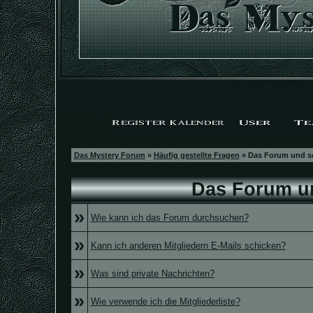
Das Mystery Forum
»
Häufig gestellte Fragen
» Das Forum und s
Das Forum u
»
Wie kann ich das Forum durchsuchen?
»
Kann ich anderen Mitgliedern E-Mails schicken?
»
Was sind private Nachrichten?
»
Wie verwende ich die Mitgliederliste?