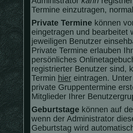
Administrator
kann
registrie
Termine einzutragen, normale
Private Termine
können von
eingetragen und bearbeitet 
jeweiligen Benutzer einsehba
Private Termine erlauben Ih
persönliches Onlinetagebuc
registrierter Benutzer sind,
Termin
hier
eintragen. Unte
private Gruppentermine erste
Mitglieder Ihrer Benutzergru
Geburtstage
können auf de
wenn der Administrator diese
Geburtstag wird automatisc