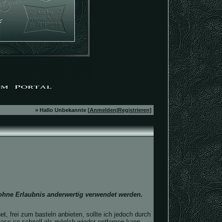
» Hallo Unbekannte [
Anmelden
|
Registrieren
]
 ohne Erlaubnis anderwertig verwendet werden.
, frei zum basteln anbieten, sollte ich jedoch durch
iese so schnell als möglch wieder entfernen kann.