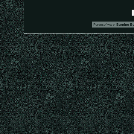
Forensoftware:
Burning Bo