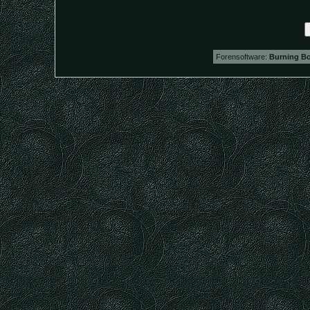
Forensoftware:
Burning Bo