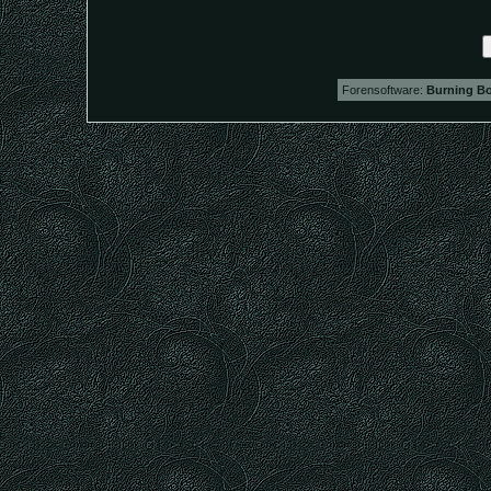
Forensoftware:
Burning Bo