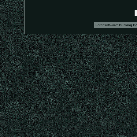
Forensoftware:
Burning Bo