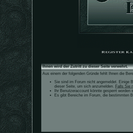
Ihnen wird der Zutritt zu dieser Seite verwehrt.
Aus einem der folgenden Gründe fehlt Ihnen die Bere
Sie sind im Forum nicht angemeldet. Einige B
dieser Seite, um sich anzumelden.
Falls Sie n
Ihr Benutzeraccount könnte gesperrt worden s
Es gibt Bereiche im Forum, die bestimmten Be