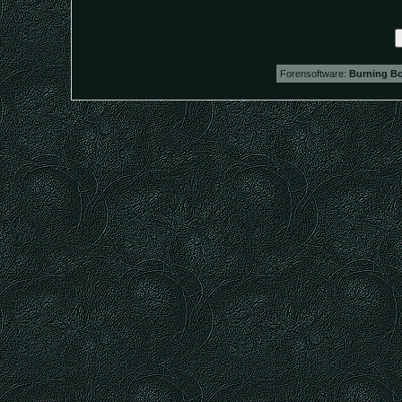
Forensoftware:
Burning Bo