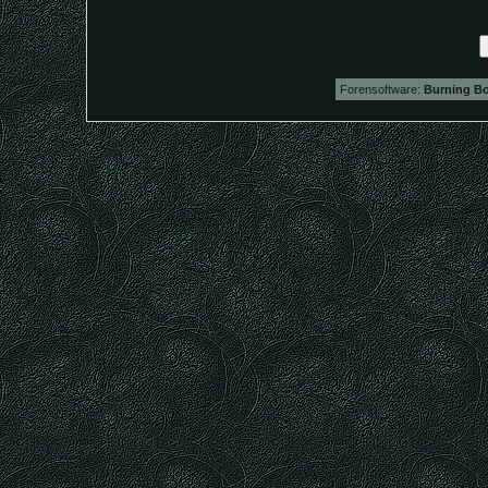
Forensoftware:
Burning Bo