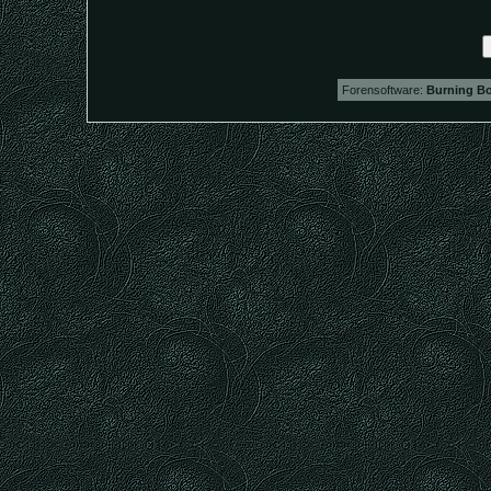
Forensoftware:
Burning Bo